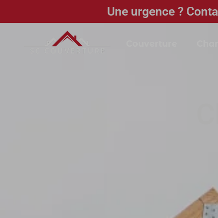
Une urgence ? Conta
Couverture
Char
C