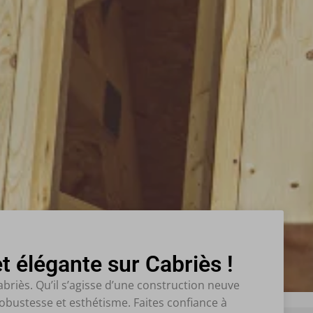
 élégante sur Cabriès !
riès. Qu’il s’agisse d’une construction neuve
obustesse et esthétisme. Faites confiance à