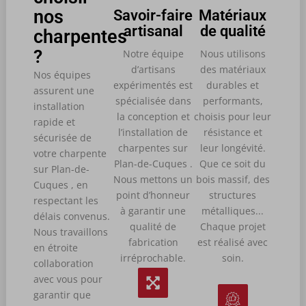
nos
Savoir-faire
Matériaux
artisanal
de qualité
charpentes
?
Notre équipe
Nous utilisons
d’artisans
des matériaux
Nos équipes
expérimentés est
durables et
assurent une
spécialisée dans
performants,
installation
la conception et
choisis pour leur
rapide et
l’installation de
résistance et
sécurisée de
charpentes sur
leur longévité.
votre charpente
Plan-de-Cuques .
Que ce soit du
sur Plan-de-
Nous mettons un
bois massif, des
Cuques , en
point d’honneur
structures
respectant les
à garantir une
métalliques...
délais convenus.
qualité de
Chaque projet
Nous travaillons
fabrication
est réalisé avec
en étroite
irréprochable.
soin.
collaboration
avec vous pour
garantir que