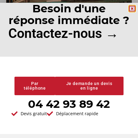
Besoin d'une
réponse immédiate ?
Contactez-nous →
Satisfaction
Intervention
clients
rapide
Devis gratuit
Conseils et
Par
Je demande un devis
téléphone
en ligne
prestations de
qualité
04 42 93 89 42
Devis gratuit
Déplacement rapide