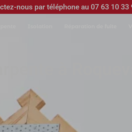
ctez-nous par téléphone au 07 63 10 33 
pente
Isolation
Réparation de fuite
V
rpente à Roquev