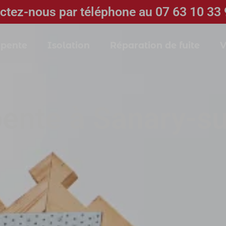
ctez-nous par téléphone au 07 63 10 33 
pente
Isolation
Réparation de fuite
V
ente à Sanary-s