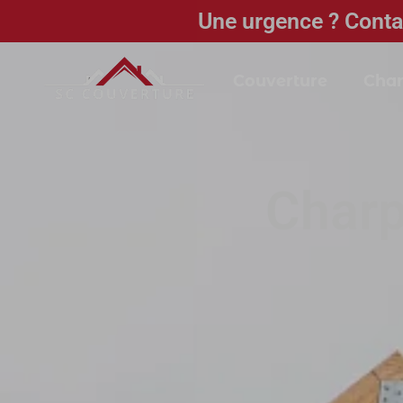
Une urgence ? Conta
Couverture
Char
Charp