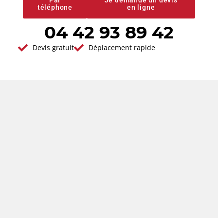
Par
Je demande un devis
téléphone
en ligne
04 42 93 89 42
Devis gratuit
Déplacement rapide
Satisfaction
Intervention
clients
rapide