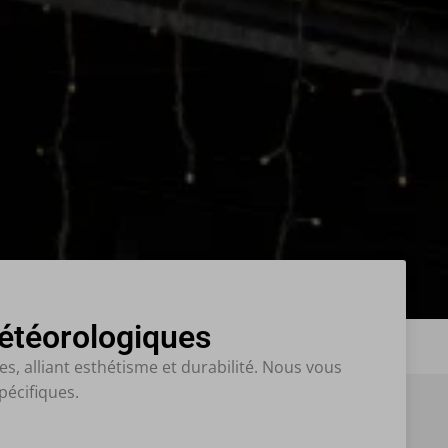
météorologiques
s, alliant esthétisme et durabilité. Nous vous
pécifiques.