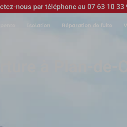
ctez-nous par téléphone au 07 63 10 33 
pente
Isolation
Réparation de fuite
V
rture à Plan-de-