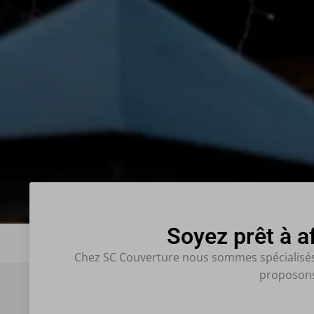
Soyez prêt à a
Chez SC Couverture nous sommes spécialisés da
proposons 