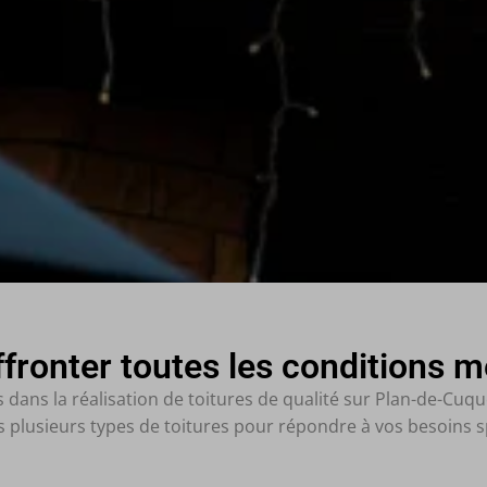
ffronter toutes les conditions 
ns la réalisation de toitures de qualité sur Plan-de-Cuque
plusieurs types de toitures pour répondre à vos besoins s