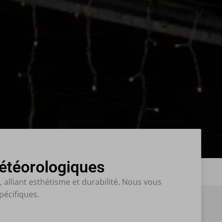
météorologiques
alliant esthétisme et durabilité. Nous vous
pécifiques.