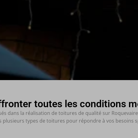
ffronter toutes les conditions 
 dans la réalisation de toitures de qualité sur Roquevaire, 
plusieurs types de toitures pour répondre à vos besoins s