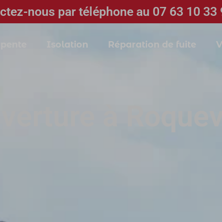
ctez-nous par téléphone au 07 63 10 33 
pente
Isolation
Réparation de fuite
V
verture à Roquev