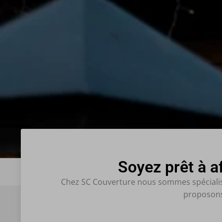
Soyez prêt à a
Chez SC Couverture nous sommes spécialisés
proposons 