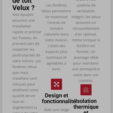
de toit
Les fenêtres
système de
Velux ?
Velux permettent
ventilation
Nos équipes
de maximiser
intégré, les Velux
assurent une
l'entrée de
assurent un
installation
lumière
renouvellement
rapide et précise
naturelle dans
d'air optimal,
sur Fuveau, en
votre maison,
même lorsque la
prenant soin de
créant des
fenêtre est
respecter les
espaces plus
fermée. Un
particularités de
lumineux et
avantage idéal
votre toiture. Les
agréables à
pour maintenir
fenêtres Velux
vivre.
une atmosphère
que nous
saine dans vos
installons sont
combles.
conçues pour
améliorer votre
Design et
qualité de vie
Isolation
fonctionnalité
tout en
thermique
augmentant la
Avec une large
et