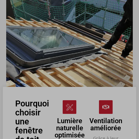
Pourquoi
choisir
une
Lumière
Ventilation
naturelle
améliorée
fenêtre
optimisée
Grâce à leur