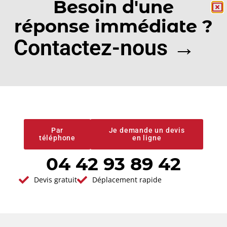
Besoin d'une
réponse immédiate ?
Satisfaction
Intervention
clients
rapide
Contactez-nous →
Devis gratuit
Conseils et
prestations de
Par
Je demande un devis
qualité
téléphone
en ligne
04 42 93 89 42
Devis gratuit
Déplacement rapide
Vous avez un projet en tête ?
Demander votre