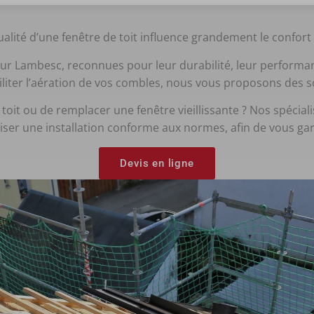
lité d’une fenêtre de toit influence grandement le confort e
sur Lambesc, reconnues pour leur durabilité, leur performanc
ciliter l’aération de vos combles, nous vous proposons des s
it ou de remplacer une fenêtre vieillissante ? Nos spéciali
iser une installation conforme aux normes, afin de vous gar
Devis en ligne