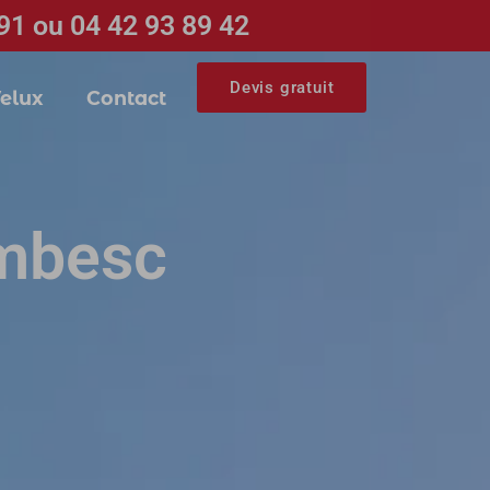
91 ou 04 42 93 89 42
Devis gratuit
elux
Contact
ambesc