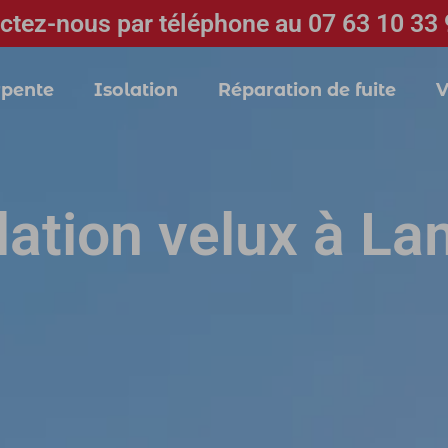
ctez-nous par téléphone au 07 63 10 33 
pente
Isolation
Réparation de fuite
V
llation velux à L