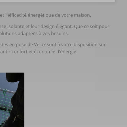
t l’efficacité énergétique de votre maison.
e isolante et leur design élégant. Que ce soit pour
olutions adaptées à vos besoins.
stes en pose de Velux sont à votre disposition sur
antir confort et économie d’énergie.