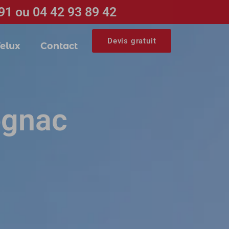
91 ou 04 42 93 89 42
Devis gratuit
elux
Contact
Rognac