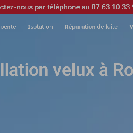
ctez-nous par téléphone au 07 63 10 33 
pente
Isolation
Réparation de fuite
V
llation velux à 