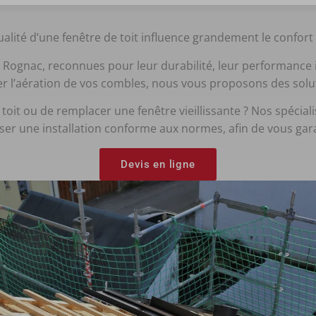
lité d’une fenêtre de toit influence grandement le confort e
 Rognac, reconnues pour leur durabilité, leur performance i
ter l’aération de vos combles, nous vous proposons des sol
it ou de remplacer une fenêtre vieillissante ? Nos spéciali
ser une installation conforme aux normes, afin de vous gar
Devis en ligne