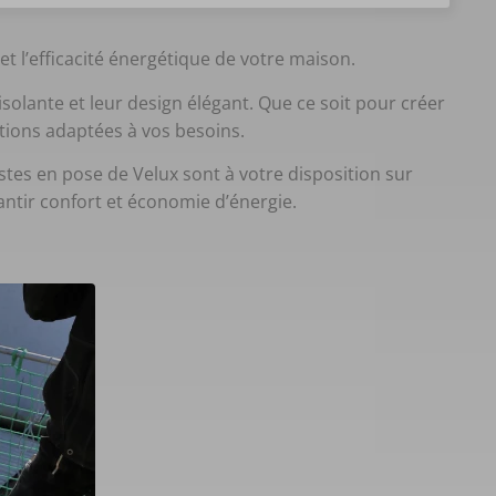
t l’efficacité énergétique de votre maison.
solante et leur design élégant. Que ce soit pour créer
utions adaptées à vos besoins.
stes en pose de Velux sont à votre disposition sur
antir confort et économie d’énergie.