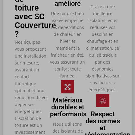
amélioré
toiture
Grâce à une
Une toiture bien
meilleure
avec SC
isolée empêche
isolation, vous
Couverture
les déperditions
réduisez vos
?
de chaleur en
besoins en
hiver et
chauffage et en
Nos équipes
maintient la
climatisation, ce
vous proposent
fraîcheur en été,
qui se traduit
une installation
vous assurant un
par des
sur mesure,
confort toute
économies
assurant un
l'année.
significatives sur
confort
vos factures
thermique
énergétiques.
optimal et une
réduction de vos
Matériaux
dépenses
durables et
énergétiques.
performants
Respect
L’isolation de
des normes
Nous utilisons
toiture est un
et
des isolants de
investissement
réglementation