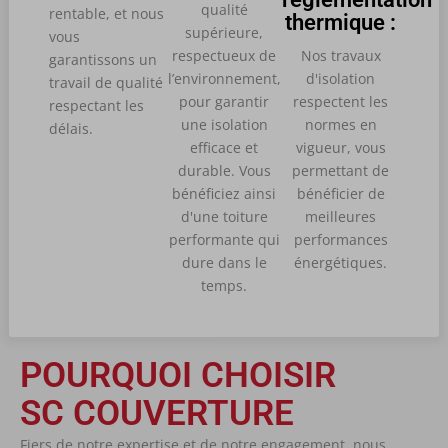
qualité
rentable, et nous
thermique :
supérieure,
vous
respectueux de
Nos travaux
garantissons un
l’environnement,
d'isolation
travail de qualité
pour garantir
respectent les
respectant les
une isolation
normes en
délais.
efficace et
vigueur, vous
durable. Vous
permettant de
bénéficiez ainsi
bénéficier de
d'une toiture
meilleures
performante qui
performances
dure dans le
énergétiques.
temps.
POURQUOI CHOISIR
SC COUVERTURE
Fiers de notre expertise et de notre engagement, nous