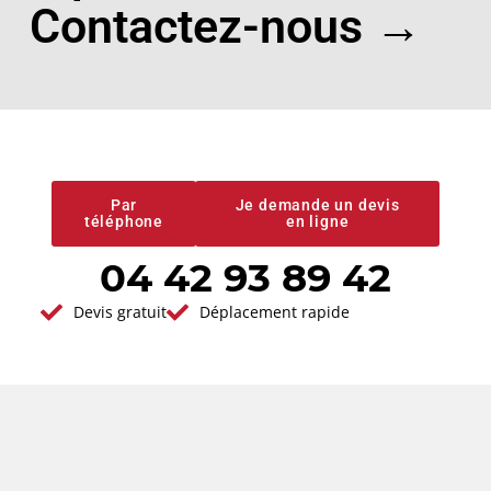
Contactez-nous →
Devis gratuit
Conseils et
prestations de
qualité
Par
Je demande un devis
téléphone
en ligne
04 42 93 89 42
Devis gratuit
Déplacement rapide
Vous avez un projet en tête ?
Demander votre
devis gratuit
Réponse immédiate - Par ici