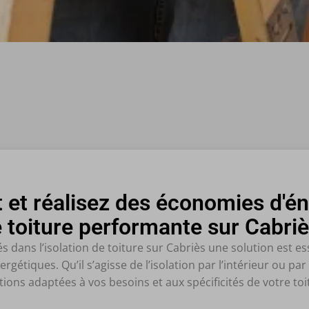
 et réalisez des économies d'én
 toiture performante sur Cabriè
dans l’isolation de toiture sur Cabriès une solution est es
rgétiques. Qu’il s’agisse de l’isolation par l’intérieur ou pa
tions adaptées à vos besoins et aux spécificités de votre toi