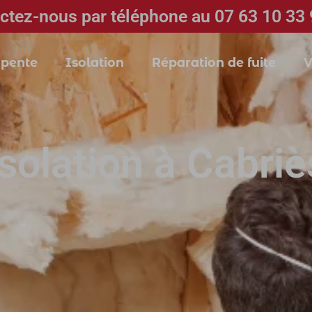
ctez-nous par téléphone au 07 63 10 33 
pente
Isolation
Réparation de fuite
V
Isolation à Cabriè