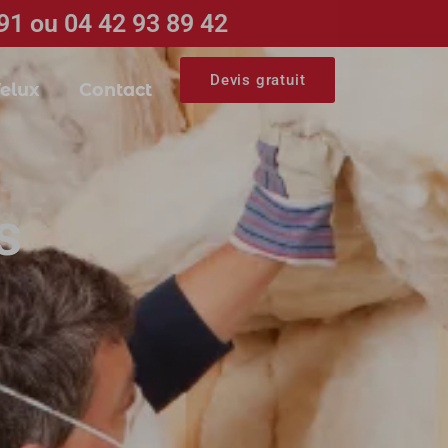
91 ou 04 42 93 89 42
Devis gratuit
elux
Contact
s