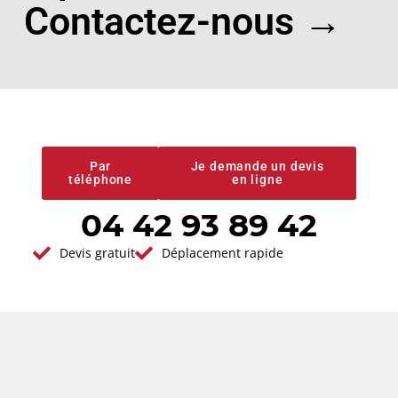
Contactez-nous →
Devis gratuit
Conseils et
prestations de
qualité
Par
Je demande un devis
téléphone
en ligne
04 42 93 89 42
Devis gratuit
Déplacement rapide
Vous avez un projet en tête ?
Demander votre
devis gratuit
Réponse immédiate - Par ici