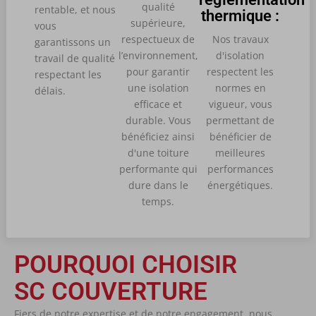
qualité
rentable, et nous
thermique :
supérieure,
vous
respectueux de
Nos travaux
garantissons un
l’environnement,
d'isolation
travail de qualité
pour garantir
respectent les
respectant les
une isolation
normes en
délais.
efficace et
vigueur, vous
durable. Vous
permettant de
bénéficiez ainsi
bénéficier de
d'une toiture
meilleures
performante qui
performances
dure dans le
énergétiques.
temps.
POURQUOI CHOISIR
SC COUVERTURE
Fiers de notre expertise et de notre engagement, nous