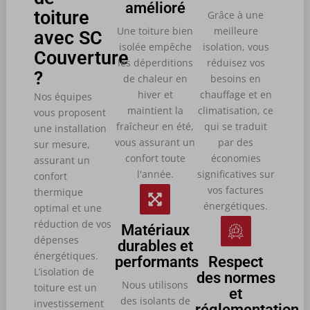
amélioré
toiture
Grâce à une
Une toiture bien
meilleure
avec SC
isolée empêche
isolation, vous
Couverture
les déperditions
réduisez vos
?
de chaleur en
besoins en
hiver et
chauffage et en
Nos équipes
maintient la
climatisation, ce
vous proposent
fraîcheur en été,
qui se traduit
une installation
vous assurant un
par des
sur mesure,
confort toute
économies
assurant un
l'année.
significatives sur
confort
vos factures
thermique
énergétiques.
optimal et une
réduction de vos
Matériaux
dépenses
durables et
énergétiques.
performants
Respect
L’isolation de
des normes
Nous utilisons
toiture est un
et
des isolants de
investissement
réglementation