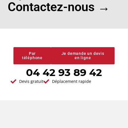
Contactez-nous →
Devis gratuit
Conseils et
prestations de
qualité
Par
Je demande un devis
téléphone
en ligne
04 42 93 89 42
Devis gratuit
Déplacement rapide
Vous avez un projet en tête ?
Demander votre
devis gratuit
Réponse immédiate - Par ici