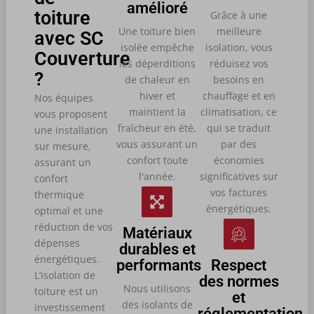
amélioré
toiture
Grâce à une
Une toiture bien
meilleure
avec SC
isolée empêche
isolation, vous
Couverture
les déperditions
réduisez vos
?
de chaleur en
besoins en
hiver et
chauffage et en
Nos équipes
maintient la
climatisation, ce
vous proposent
fraîcheur en été,
qui se traduit
une installation
vous assurant un
par des
sur mesure,
confort toute
économies
assurant un
l'année.
significatives sur
confort
vos factures
thermique
énergétiques.
optimal et une
réduction de vos
Matériaux
dépenses
durables et
énergétiques.
performants
Respect
L’isolation de
des normes
Nous utilisons
toiture est un
et
des isolants de
investissement
réglementation