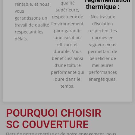
qualité
rentable, et nous
thermique :
supérieure,
vous
respectueux de
Nos travaux
garantissons un
l’environnement,
d'isolation
travail de qualité
pour garantir
respectent les
respectant les
une isolation
normes en
délais.
efficace et
vigueur, vous
durable. Vous
permettant de
bénéficiez ainsi
bénéficier de
d'une toiture
meilleures
performante qui
performances
dure dans le
énergétiques.
temps.
POURQUOI CHOISIR
SC COUVERTURE
Fiers de notre expertise et de notre engagement, nous