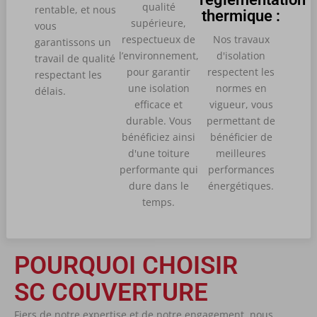
qualité
rentable, et nous
thermique :
supérieure,
vous
respectueux de
Nos travaux
garantissons un
l’environnement,
d'isolation
travail de qualité
pour garantir
respectent les
respectant les
une isolation
normes en
délais.
efficace et
vigueur, vous
durable. Vous
permettant de
bénéficiez ainsi
bénéficier de
d'une toiture
meilleures
performante qui
performances
dure dans le
énergétiques.
temps.
POURQUOI CHOISIR
SC COUVERTURE
Fiers de notre expertise et de notre engagement, nous