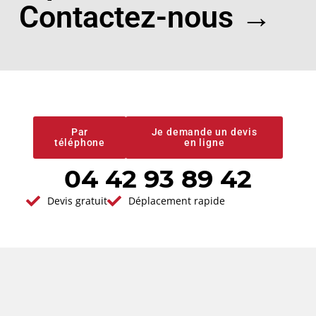
Contactez-nous →
Devis gratuit
Conseils et
prestations de
qualité
Par
Je demande un devis
téléphone
en ligne
04 42 93 89 42
Devis gratuit
Déplacement rapide
Vous avez un projet en tête ?
Demander votre
devis gratuit
Réponse immédiate - Par ici