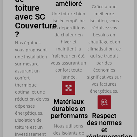
amélioré
toiture
Grâce à une
Une toiture bien
meilleure
avec SC
isolée empêche
isolation, vous
Couverture
les déperditions
réduisez vos
?
de chaleur en
besoins en
hiver et
chauffage et en
Nos équipes
maintient la
climatisation, ce
vous proposent
fraîcheur en été,
qui se traduit
une installation
vous assurant un
par des
sur mesure,
confort toute
économies
assurant un
l'année.
significatives sur
confort
vos factures
thermique
énergétiques.
optimal et une
réduction de vos
Matériaux
dépenses
durables et
énergétiques.
performants
Respect
L’isolation de
des normes
Nous utilisons
toiture est un
et
des isolants de
investissement
réglementation