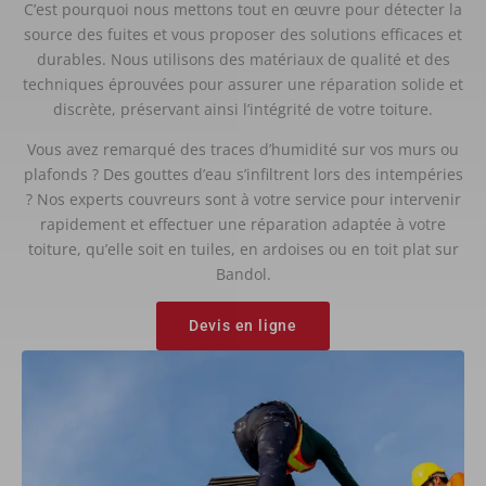
C’est pourquoi nous mettons tout en œuvre pour détecter la
source des fuites et vous proposer des solutions efficaces et
durables. Nous utilisons des matériaux de qualité et des
techniques éprouvées pour assurer une réparation solide et
discrète, préservant ainsi l’intégrité de votre toiture.
Vous avez remarqué des traces d’humidité sur vos murs ou
plafonds ? Des gouttes d’eau s’infiltrent lors des intempéries
? Nos experts couvreurs sont à votre service pour intervenir
rapidement et effectuer une réparation adaptée à votre
toiture, qu’elle soit en tuiles, en ardoises ou en toit plat sur
Bandol.
Devis en ligne