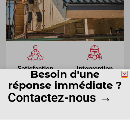
Satisfaction
Intervention
Besoin d'une
clients
rapide
réponse immédiate ?
Contactez-nous →
Devis gratuit
Conseils et
prestations de