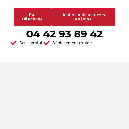
qualité
Par
Je demande un devis
téléphone
en ligne
04 42 93 89 42
Vous avez un projet en tête ?
Demander votre
Devis gratuit
Déplacement rapide
devis gratuit
Réponse immédiate - Par ici
Nos
Zone
L’expertise