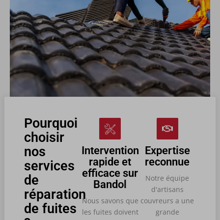
Pourquoi
choisir
nos
Intervention
Expertise
rapide et
reconnue
services
efficace sur
de
Notre équipe
Bandol
d'artisans
réparation
Nous savons que
couvreurs a une
de fuites
les fuites doivent
grande