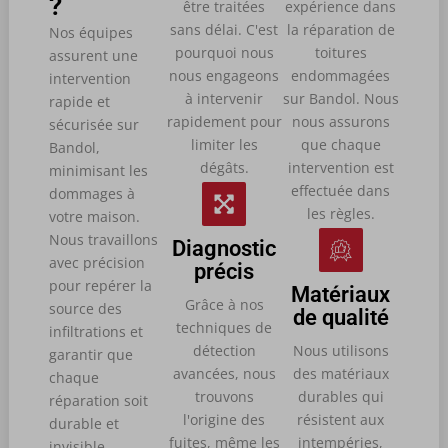
?
être traitées
expérience dans
sans délai. C'est
la réparation de
Nos équipes
pourquoi nous
toitures
assurent une
nous engageons
endommagées
intervention
à intervenir
sur Bandol. Nous
rapide et
rapidement pour
nous assurons
sécurisée sur
limiter les
que chaque
Bandol,
dégâts.
intervention est
minimisant les
effectuée dans
dommages à
les règles.
votre maison.
Nous travaillons
Diagnostic
avec précision
précis
pour repérer la
Matériaux
Grâce à nos
source des
de qualité
techniques de
infiltrations et
détection
Nous utilisons
garantir que
avancées, nous
des matériaux
chaque
trouvons
durables qui
réparation soit
l'origine des
résistent aux
durable et
fuites, même les
intempéries,
invisible.