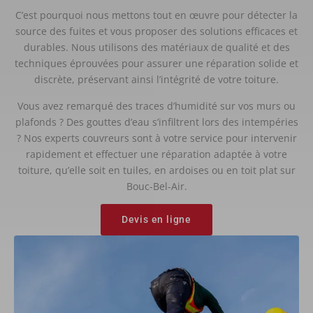
C’est pourquoi nous mettons tout en œuvre pour détecter la
source des fuites et vous proposer des solutions efficaces et
durables. Nous utilisons des matériaux de qualité et des
techniques éprouvées pour assurer une réparation solide et
discrète, préservant ainsi l’intégrité de votre toiture.
Vous avez remarqué des traces d’humidité sur vos murs ou
plafonds ? Des gouttes d’eau s’infiltrent lors des intempéries
? Nos experts couvreurs sont à votre service pour intervenir
rapidement et effectuer une réparation adaptée à votre
toiture, qu’elle soit en tuiles, en ardoises ou en toit plat sur
Bouc-Bel-Air.
Devis en ligne