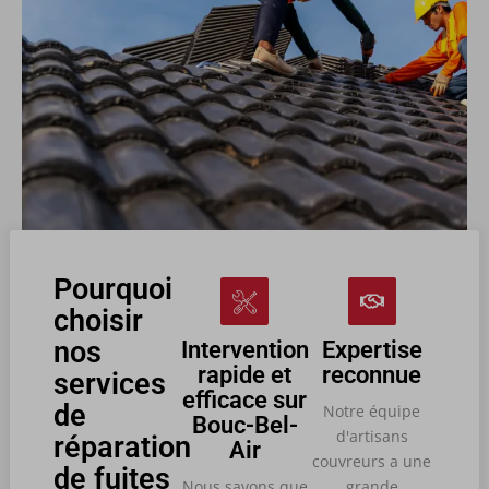
Pourquoi
choisir
nos
Intervention
Expertise
rapide et
reconnue
services
efficace sur
de
Notre équipe
Bouc-Bel-
d'artisans
réparation
Air
couvreurs a une
de fuites
Nous savons que
grande