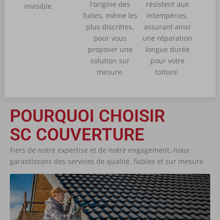
l'origine des
résistent aux
invisible.
fuites, même les
intempéries,
plus discrètes,
assurant ainsi
pour vous
une réparation
proposer une
longue durée
solution sur
pour votre
mesure.
toiture.
POURQUOI CHOISIR
SC COUVERTURE
Fiers de notre expertise et de notre engagement, nous
garantissons des services de qualité, fiables et sur mesure.