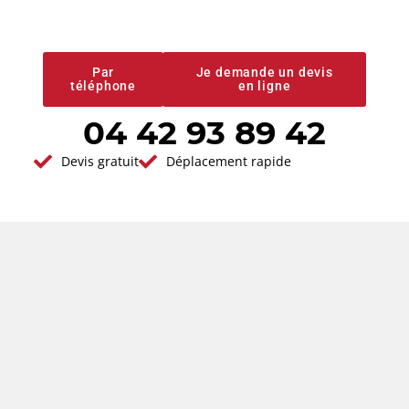
prestations de
qualité
Par
Je demande un devis
téléphone
en ligne
04 42 93 89 42
Vous avez un projet en tête ?
Devis gratuit
Déplacement rapide
Demander votre
devis gratuit
Réponse immédiate - Par ici