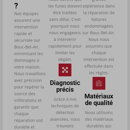
?
les fuites doivent
expérience dans
être traitées
la réparation de
Nos équipes
sans délai. C'est
toitures
assurent une
pourquoi nous
endommagées
intervention
nous engageons
sur Bouc-Bel-Air.
rapide et
à intervenir
Nous nous
sécurisée sur
rapidement pour
assurons que
Bouc-Bel-Air,
limiter les
chaque
minimisant les
dégâts.
intervention est
dommages à
effectuée dans
votre maison.
les règles.
Nous travaillons
avec précision
Diagnostic
pour repérer la
précis
source des
Matériaux
Grâce à nos
infiltrations et
de qualité
techniques de
garantir que
détection
Nous utilisons
chaque
avancées, nous
des matériaux
réparation soit
trouvons
durables qui
durable et