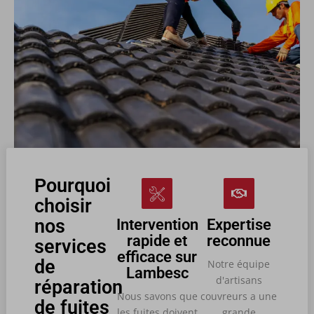
Pourquoi
choisir
nos
Intervention
Expertise
rapide et
reconnue
services
efficace sur
de
Notre équipe
Lambesc
d'artisans
réparation
Nous savons que
couvreurs a une
de fuites
les fuites doivent
grande