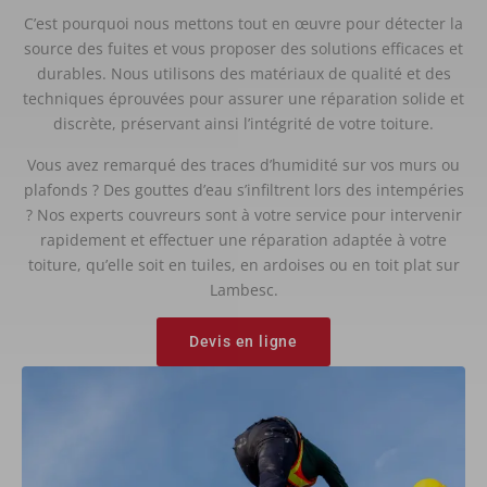
C’est pourquoi nous mettons tout en œuvre pour détecter la
source des fuites et vous proposer des solutions efficaces et
durables. Nous utilisons des matériaux de qualité et des
techniques éprouvées pour assurer une réparation solide et
discrète, préservant ainsi l’intégrité de votre toiture.
Vous avez remarqué des traces d’humidité sur vos murs ou
plafonds ? Des gouttes d’eau s’infiltrent lors des intempéries
? Nos experts couvreurs sont à votre service pour intervenir
rapidement et effectuer une réparation adaptée à votre
toiture, qu’elle soit en tuiles, en ardoises ou en toit plat sur
Lambesc.
Devis en ligne