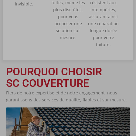
fuites, même les
résistent aux
invisible.
plus discrètes,
intempéries,
pour vous
assurant ainsi
proposer une
une réparation
solution sur
longue durée
mesure.
pour votre
toiture.
POURQUOI CHOISIR
SC COUVERTURE
Fiers de notre expertise et de notre engagement, nous
garantissons des services de qualité, fiables et sur mesure.