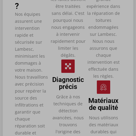
?
être traitées
expérience dans
sans délai. C'est
la réparation de
Nos équipes
pourquoi nous
toitures
assurent une
nous engageons
endommagées
intervention
à intervenir
sur Lambesc.
rapide et
rapidement pour
Nous nous
sécurisée sur
limiter les
assurons que
Lambesc,
dégâts.
chaque
minimisant les
intervention est
dommages à
effectuée dans
votre maison.
les règles.
Nous travaillons
Diagnostic
avec précision
précis
pour repérer la
Grâce à nos
source des
Matériaux
techniques de
infiltrations et
de qualité
détection
garantir que
avancées, nous
Nous utilisons
chaque
trouvons
des matériaux
réparation soit
l'origine des
durables qui
durable et