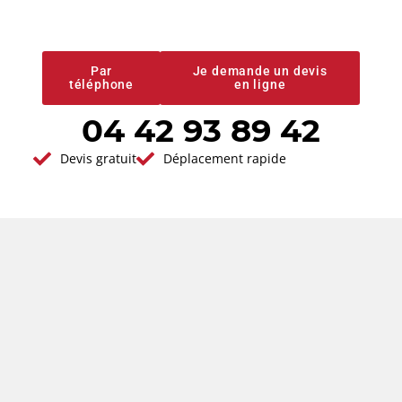
prestations de
qualité
Par
Je demande un devis
téléphone
en ligne
04 42 93 89 42
Vous avez un projet en tête ?
Devis gratuit
Déplacement rapide
Demander votre
devis gratuit
Réponse immédiate - Par ici