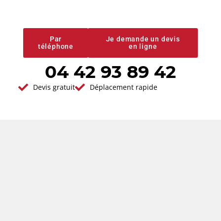
prestations de
qualité
Par
Je demande un devis
téléphone
en ligne
04 42 93 89 42
Vous avez un projet en tête ?
Devis gratuit
Déplacement rapide
Demander votre
devis gratuit
Réponse immédiate - Par ici