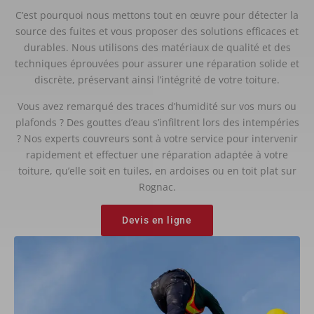
C’est pourquoi nous mettons tout en œuvre pour détecter la
source des fuites et vous proposer des solutions efficaces et
durables. Nous utilisons des matériaux de qualité et des
techniques éprouvées pour assurer une réparation solide et
discrète, préservant ainsi l’intégrité de votre toiture.
Vous avez remarqué des traces d’humidité sur vos murs ou
plafonds ? Des gouttes d’eau s’infiltrent lors des intempéries
? Nos experts couvreurs sont à votre service pour intervenir
rapidement et effectuer une réparation adaptée à votre
toiture, qu’elle soit en tuiles, en ardoises ou en toit plat sur
Rognac.
Devis en ligne