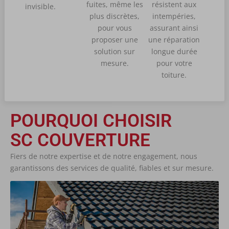
fuites, même les
résistent aux
invisible.
plus discrètes,
intempéries,
pour vous
assurant ainsi
proposer une
une réparation
solution sur
longue durée
mesure.
pour votre
toiture.
POURQUOI CHOISIR
SC COUVERTURE
Fiers de notre expertise et de notre engagement, nous
garantissons des services de qualité, fiables et sur mesure.