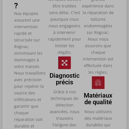
?
être traitées
expérience dans
sans délai. C'est
la réparation de
Nos équipes
pourquoi nous
toitures
assurent une
nous engageons
endommagées
intervention
à intervenir
sur Rognac.
rapide et
rapidement pour
Nous nous
sécurisée sur
limiter les
assurons que
Rognac,
dégâts.
chaque
minimisant les
intervention est
dommages à
effectuée dans
votre maison.
les règles.
Nous travaillons
Diagnostic
avec précision
précis
pour repérer la
Grâce à nos
source des
Matériaux
techniques de
infiltrations et
de qualité
détection
garantir que
avancées, nous
Nous utilisons
chaque
trouvons
des matériaux
réparation soit
l'origine des
durables qui
durable et