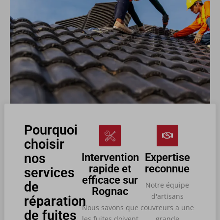
Pourquoi
choisir
nos
Intervention
Expertise
rapide et
reconnue
services
efficace sur
de
Notre équipe
Rognac
d'artisans
réparation
Nous savons que
couvreurs a une
de fuites
les fuites doivent
grande